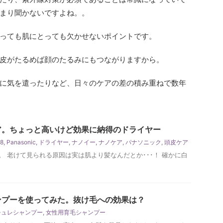
まり聞かないですよね。。
っても肌にとっても欠かせないポイントです。
皮がたるめば顔のたるみにもつながりますから。
に気を遣ったりなど、日々のケアの差の積み重ねで数年
ア。ちょっと高いけど効果に納得のドライヤー
8
,
Panasonic
,
ドライヤー
,
ナノイー
,
ナノケア
,
パナソニック
,
頭皮ケア
 老けて見られる原因は実は肌より髪なんだとか･･･！ 確かに白
ンプーを使ってみた。抜け毛への効果は？
チュレシャンプー
,
女性用育毛シャンプー