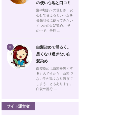
の使い心地と口コミ
髪や地肌への優しさ、安
心して使えるという点を
優先順位に使ってみたい
くつかの白髪染め。 そ
の中で、最終 ...
白髪染めで明るく。
3
黒くなり過ぎない白
髪染め
白髪染めは白髪を黒くす
るものですから、白髪で
ない毛が黒くなり過ぎて
しまうこともあります。
白髪の部分 ...
サイト運営者