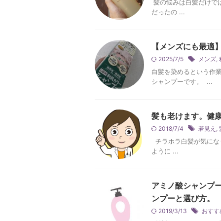
髪の悩みは白髪だけで
だったの ...
【メンズにも最適
2025/7/5
メンズ
,
白髪を染めるという作
シャンプーです。 ...
髪も老けます。健
2018/7/4
若見え
,
チラホラ白髪が気にな
ように ...
アミノ酸シャンプ
ンプーと選び方。
2019/3/13
おすす