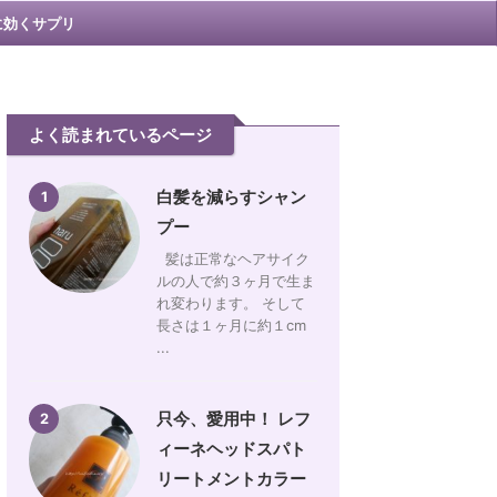
に効くサプリ
よく読まれているページ
白髪を減らすシャン
1
プー
髪は正常なヘアサイク
ルの人で約３ヶ月で生ま
れ変わります。 そして
長さは１ヶ月に約１cm
...
只今、愛用中！ レフ
2
ィーネヘッドスパト
リートメントカラー