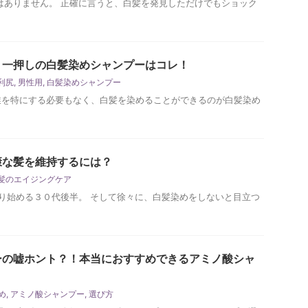
はありません。 正確に言うと、白髪を発見しただけでもショック
】一押しの白髪染めシャンプーはコレ！
利尻
,
男性用
,
白髪染めシャンプー
業を特にする必要もなく、白髪を染めることができるのが白髪染め
康な髪を維持するには？
髪のエイジングケア
り始める３０代後半。 そして徐々に、白髪染めをしないと目立つ
ーの嘘ホント？！本当におすすめできるアミノ酸シャ
め
,
アミノ酸シャンプー
,
選び方