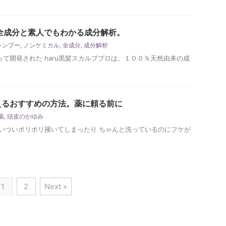
の全成分と素人でもわかる成分解析。
シャンプー
,
ノンケミカル
,
全成分
,
成分解析
て開発された haru黒髪スカルププロは、１００％天然由来の成
えるおすすめの方法。薬に頼る前に
薬
,
頭皮のかゆみ
いついボリボリ掻いてしまったり ちゃんと洗っているのにフケが
1
2
Next »