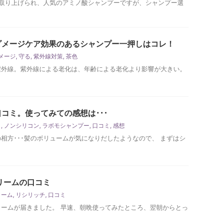
取り上げられ、人気のアミノ酸シャンプーですが、シャンプー選
ダメージケア効果のあるシャンプー一押しはコレ！
メージ
,
守る
,
紫外線対策
,
茶色
紫外線。紫外線による老化は、年齢による老化より影響が大きい。
コミ。使ってみての感想は･･･
ミ
,
ノンシリコン
,
ラボモシャンプー
,
口コミ
,
感想
相方･･･髪のボリュームが気になりだしたようなので、 まずはシ
リームの口コミ
リーム
,
リシリッチ
,
口コミ
ームが届きました。 早速、朝晩使ってみたところ、翌朝からとっ