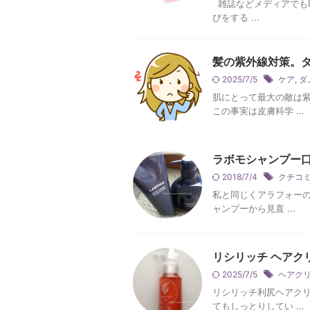
雑誌などメディアでも
びをする ...
髪の紫外線対策。
2025/7/5
ケア
,
ダ
肌にとって最大の敵は
この事実は皮膚科学 ...
ラボモシャンプー口
2018/7/4
クチコ
私と同じくアラフォーの
ャンプーから見直 ...
リシリッチ ヘアク
2025/7/5
ヘアク
リシリッチ利尻ヘアクリ
てもしっとりしてい ...