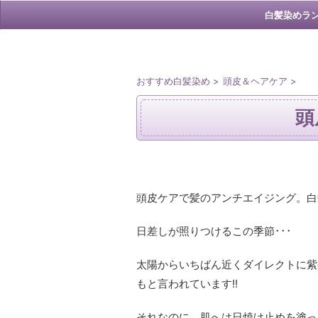
白髪染めラ
おすすめ白髪染め
>
頭皮＆ヘアケア
>
頭
頭皮ケアで髪のアンチエイジング。白
日差しが照りつけるこの季節･･･
太陽からいちばん近くダイレクトに紫
もと言われています!!
それなのに、肌へは日焼け止めを塗っ