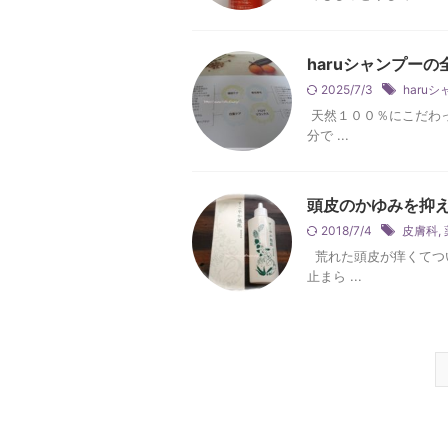
haruシャンプー
2025/7/3
haru
天然１００％にこだわっ
分で ...
頭皮のかゆみを抑
2018/7/4
皮膚科
,
荒れた頭皮が痒くてつ
止まら ...