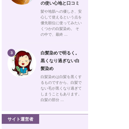
の使い心地と口コミ
髪や地肌への優しさ、安
心して使えるという点を
優先順位に使ってみたい
くつかの白髪染め。 そ
の中で、最終 ...
白髪染めで明るく。
3
黒くなり過ぎない白
髪染め
白髪染めは白髪を黒くす
るものですから、白髪で
ない毛が黒くなり過ぎて
しまうこともあります。
白髪の部分 ...
サイト運営者