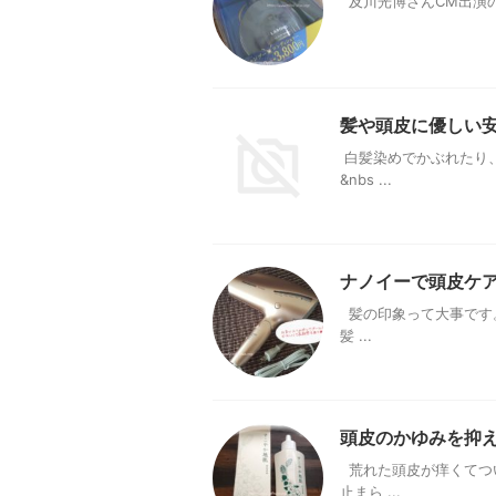
及川光博さんCM出演の
髪や頭皮に優しい
白髪染めでかぶれたり
&nbs ...
ナノイーで頭皮ケ
髪の印象って大事です。
髪 ...
頭皮のかゆみを抑
荒れた頭皮が痒くてつ
止まら ...