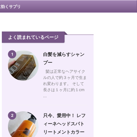
に効くサプリ
よく読まれているページ
白髪を減らすシャン
1
プー
髪は正常なヘアサイク
ルの人で約３ヶ月で生ま
れ変わります。 そして
長さは１ヶ月に約１cm
...
只今、愛用中！ レフ
2
ィーネヘッドスパト
リートメントカラー