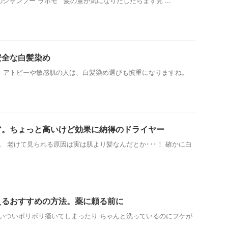
シャンプー ラボモ 髪の量が気になりだしたらまず見 ...
安全な白髪染め
、アトピーや敏感肌の人は、白髪染め選びも慎重になりますね。
ア。ちょっと高いけど効果に納得のドライヤー
 老けて見られる原因は実は肌より髪なんだとか･･･！ 確かに白
えるおすすめの方法。薬に頼る前に
いついボリボリ掻いてしまったり ちゃんと洗っているのにフケが