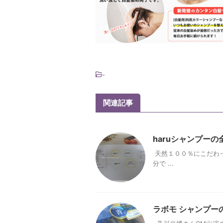
-
関連記事
haruシャンプー
天然１００％にこだわっ
分で ...
ラボモ シャンプー